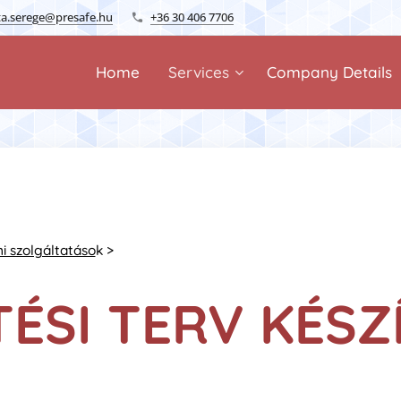
ta.serege@presafe.hu
+36 30 406 7706
Home
Services
Company Details
 szolgáltatáso
k >
ÉSI TERV KÉSZ