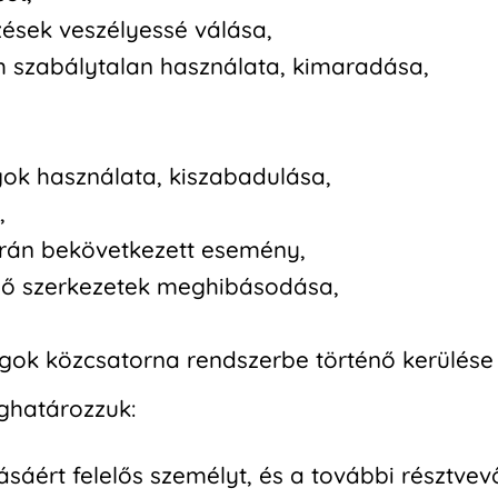
ések veszélyessé válása,
 szabálytalan használata, kimaradása,
ok használata, kiszabadulása,
,
rán bekövetkezett esemény,
elő szerkezetek meghibásodása,
ok közcsatorna rendszerbe történő kerülése
határozzuk:
ásáért felelős személyt, és a további résztvev