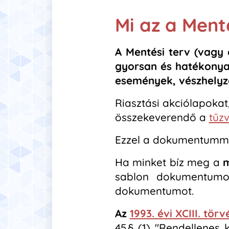
Mi az a Ment
A Mentési terv (vagy 
gyorsan és hatékonya
események, vészhelyz
Riasztási akciólapoka
összekeverendő a
tűz
Ezzel a dokumentummal
Ha minket bíz meg a
m
sablon dokumentumot
dokumentumot.
Az
1993. évi XCIII. t
45.§
(1) "Rendellenes