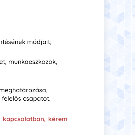
entésének módjait;
ket, munkaeszközök,
t meghatározása,
felelős csapatot.
l kapcsolatban, kérem