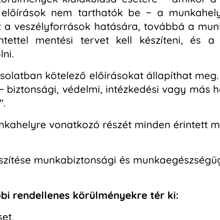
 előírások nem tarthatók be − a munkahely j
nt a veszélyforrások hatására, továbbá a m
intettel mentési tervet kell készíteni, és 
lni.
olatban kötelező előírásokat állapíthat meg.
t − biztonsági, védelmi, intézkedési vagy más 
".
unkahelyre vonatkozó részét minden érintett m
készítése munkabiztonsági és munkaegészségü
bi rendellenes körülményekre tér ki:
et,