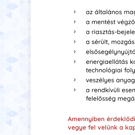
az általános ma
a mentést végzők
a riasztás-bejel
a sérült, mozgá
elsősegélynyújtá
energiaellátás k
technológiai fol
veszélyes anyag
a rendkívüli es
felelősség megál
Amennyiben érdeklődi
vegye fel velünk a k