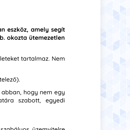
an eszköz, amely segít
b. okozta ütemezetlen
leteket tartalmaz. Nem
elező).
et abban, hogy nem egy
tára szabott, egyedi
 szabályos üzemvitelre