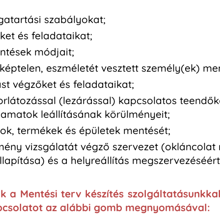
gatartási szabályokat;
et és feladataikat;
entések módjait;
sképtelen, eszméletét vesztett személy(ek) m
st végzőket és feladataikat;
orlátozással (lezárással) kapcsolatos teendő
yamatok leállításának körülményeit;
ok, termékek és épületek mentését;
emény vizsgálatát végző szervezet (okláncola
lapítása) és a helyreállítás megszervezéséért 
k a Mentési terv készítés szolgáltatásunkka
apcsolatot az alábbi gomb megnyomásával: