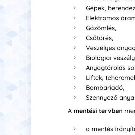
Gépek, berendez
Elektromos áram
Gázömlés,
Csőtörés,
Veszélyes anyag
Biológiai veszély
Anyagtárolás so
Liftek, teherem
Bombariadó,
Szennyező anyag
A
mentési tervben
meg
a mentés irányít