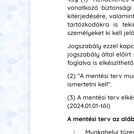
vonatkozó biztonsági
kiterjedésére, valami
tartózkodókra is tek
személyeket ki kell jelö
Jogszabály ezzel kapcs
jogszabály által előír
foglalva is elkészíthető
(2) "A mentési terv m
ismertetni kell".
(3) A mentési terv el
(2024.01.01-től)
A mentési terv az aláb
Munkahelyi tűzes