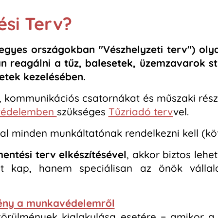
ési Terv?
egyes országokban "Vészhelyzeti terv") oly
n reagálni a tűz, balesetek, üzemzavarok st
etek kezelésében.
t, kommunikációs csatornákat és műszaki rész
védelemben
szükséges
Tűzriadó terv
vel.
 minden munkáltatónak rendelkezni kell (köt
entési terv elkészítésével
, akkor biztos leh
 kap, hanem speciálisan az önök vállala
örvény a munkavédelemről
 körülmények kialakulása esetére − amikor a