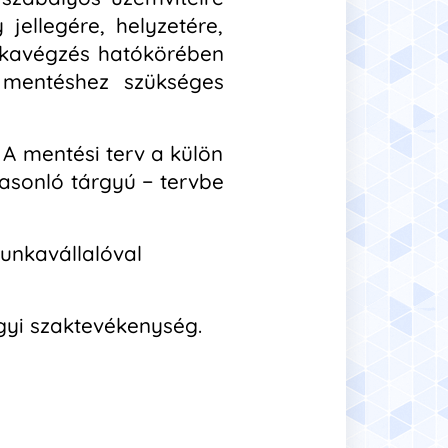
ellegére, helyzetére,
unkavégzés hatókörében
a mentéshez szükséges
 A mentési terv a külön
hasonló tárgyú − tervbe
unkavállalóval
gyi szaktevékenység.