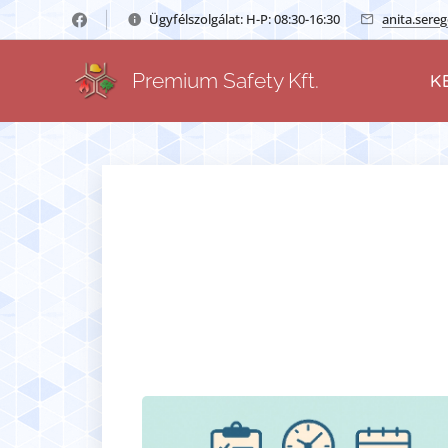
Ügyfélszolgálat: H-P: 08:30-16:30
anita.sere
Premium Safety Kft.
K