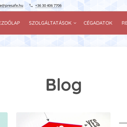
ge@presafe.hu
+36 30 406 7706
EZDŐLAP
SZOLGÁLTATÁSOK
CÉGADATOK
R
Blog