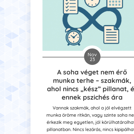
Nov
23
A soha véget nem érő
munka terhe – szakmák,
ahol nincs „kész” pillanat, 
ennek pszichés ára
Vannak szakmák, ahol a jól elvégzett
munka öröme ritkán, vagy szinte soha n
érkezik meg egyetlen, jól körülhatárolha
pillanatban. Nincs lezárás, nincs kipipálha